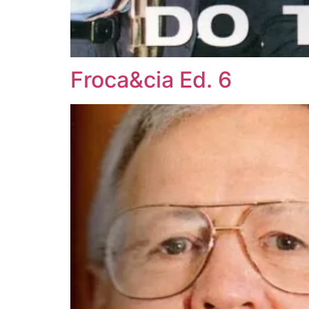
Froca&cia Ed. 6